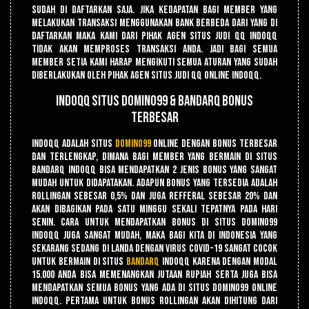
sudah di daftarkan saja. Jika kedapatan bagi member yang
melakukan transaksi menggunakan bank berbeda dari yang di
daftarkan maka kami dari pihak agen situs judi qq IndoQQ
tidak akan memproses transaksi anda. Jadi bagi semua
member setia kami harap mengikuti semua aturan yang sudah
diberlakukan oleh pihak agen situs judi qq online IndoQQ.
IndoQQ SITUS DOMINO99 & BANDARQ BONUS
TERBESAR
IndoQQ adalah situs
domino99
online dengan bonus terbesar
dan terlengkap, dimana bagi member yang bermain di situs
bandarq IndoQQ bisa mendapatkan 2 jenis bonus yang sangat
mudah untuk didapatakan. Adapun bonus yang tersedia adalah
rollingan sebesar 0,5% dan juga refferal sebesar 20% dan
akan dibagikan pada satu minggu sekali tepatnya pada hari
senin. Cara untuk mendapatkan bonus di situs domino99
IndoQQ juga sangat mudah, maka bagi kita di Indonesia yang
sekarang sedang di landa dengan virus covid-19 sangat cocok
untuk bermain di situs
bandarq
IndoQQ karena dengan modal
15.000 anda bisa memenangkan jutaan rupiah serta juga bisa
mendapatkan semua bonus yang ada di situs domino99 online
IndoQQ. Pertama untuk bonus rollingan akan dihitung dari