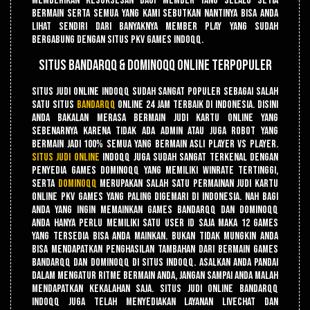
memberikan kesuksesan bagi member yang selalu setia
bermain serta semua yang kami sebutkan nantinya bisa anda
lihat sendiri dari banyaknya member play yang sudah
bergabung dengan situs pkv games IndoQQ.
SITUS BANDARQQ & DOMINOQQ ONLINE TERPOPULER
Situs Judi Online IndoQQ sudah sangat populer sebagai salah
satu situs
bandarqq
online 24 jam terbaik di Indonesia. Disini
anda bakalan merasa bermain judi kartu online yang
sebenarnya karena tidak ada admin atau juga robot yang
bermain jadi 100% semua yang bermain asli player vs player.
Situs judi online
IndoQQ juga sudah sangat terkenal dengan
penyedia games dominoqq yang memiliki winrate tertinggi,
serta
dominoqq
merupakan salah satu permainan judi kartu
online pkv games yang paling digemari di Indonesia. Nah bagi
anda yang ingin memainkan games bandarqq dan dominoqq
anda hanya perlu memiliki satu user id saja maka 12 games
yang tersedia bisa anda mainkan. Bukan tidak mungkin anda
bisa mendapatkan penghasilan tambahan dari bermain games
bandarqq dan dominoqq di situs IndoQQ. Asalkan anda pandai
dalam mengatur ritme bermain anda, jangan sampai anda malah
mendapatkan kekalahan saja. Situs judi online bandarqq
IndoQQ juga telah menyediakan layanan livechat dan