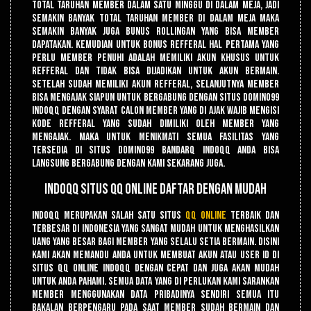
total taruhan member dalam satu minggu di dalam meja, jadi
semakin banyak total taruhan member di dalam meja maka
semakin banyak juga bunus rollingan yang bisa member
dapatakan. Kemudian untuk bonus refferal hal pertama yang
perlu member penuhi adalah memiliki akun khusus untuk
refferal dan tidak bisa dijadikan untuk akun bermain.
Setelah sudah memiliki akun refferal, selanjutnya member
bisa mengajak siapun untuk bergabung dengan situs domino99
IndoQQ dengan syarat calon member yang di ajak wajib mengisi
kode refferal yang sudah dimiliki oleh member yang
mengajak. Maka untuk menikmati semua fasilitas yang
tersedia di situs domino99 bandarq IndoQQ anda bisa
langsung bergabung dengan kami sekarang juga.
IndoQQ SITUS QQ ONLINE DAFTAR DENGAN MUDAH
IndoQQ merupakan salah satu situs
qq online
terbaik dan
terbesar di Indonesia yang sangat mudah untuk menghasilkan
uang yang besar bagi member yang selalu setia bermain. Disini
kami akan memandu anda untuk membuat akun atau user id di
situs qq online IndoQQ dengan cepat dan juga akan mudah
untuk anda pahami. Semua data yang di perlukan kami sarankan
member menggunakan data pribadinya sendiri semua itu
bakalan berpengaru pada saat member sudah bermain dan